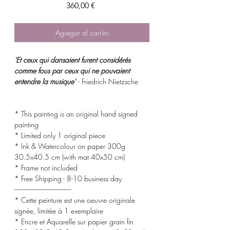
Precio
360,00 €
Agregar al carrito
'Et ceux qui dansaient furent considérés
comme fous par ceux qui ne pouvaient
entendre la musique'
- Friedrich Nietzsche
* This painting is an original hand signed
painting
* Limited only 1 original piece
* Ink & Watercolour on paper 300g
30.5x40.5 cm (with mat 40x50 cm)
* Frame not included
* Free Shipping - 8-10 business day
-------------------------------------
* Cette peinture est une oeuvre originale
signée, limitée à 1 exemplaire
* Encre et Aquarelle sur papier grain fin