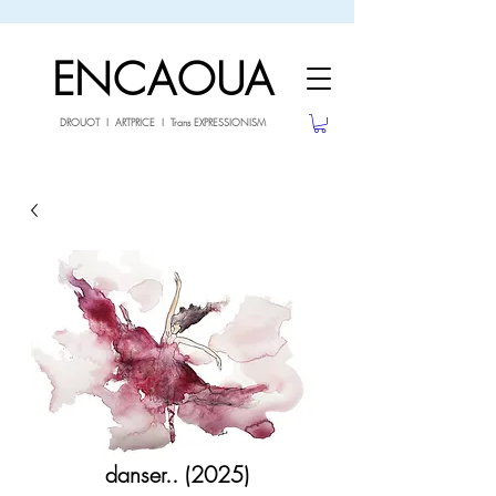
sale26
10% OFF withe the code
until 02.03.26
ENCAOUA
DROUOT I ARTPRICE I Trans EXPRESSIONISM
danser.. (2025)