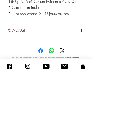
180g 30.5x40.5 cm (with mat 40x50 cm)
* Cadre non inclus
* Livraison offerte (8-10 jours ouvrés)
© ADAGP
©
2005-2020
- Sandra ENCAOUA - Todos los derechos reservados
ADAGP
-
contacto
-
sandraencaoua@gmail.com