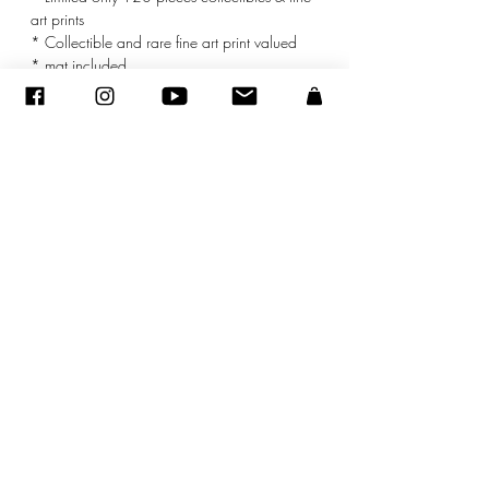
art prints
* Collectible and rare fine art print valued
* mat included
©
2005-2020
- Sandra ENCAOUA - Todos los derechos reservados
ADAGP
-
contacto
-
sandraencaoua@gmail.com