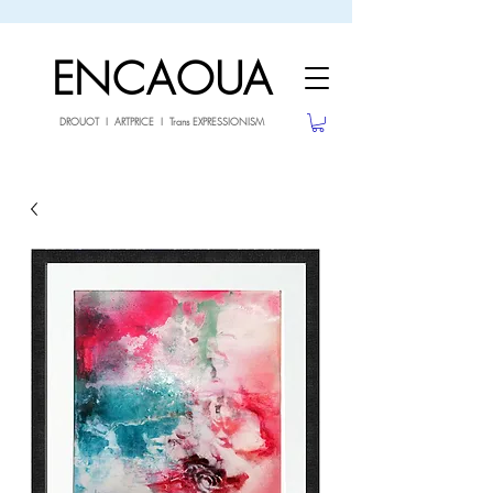
sale26
10% OFF withe the code
until 02.03.26
ENCAOUA
DROUOT I ARTPRICE I Trans EXPRESSIONISM