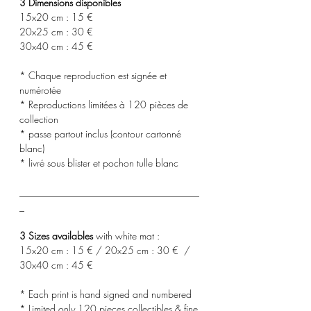
3 Dimensions disponibles
15x20 cm : 15 €
20x25 cm : 30 €
30x40 cm : 45 €
* Chaque reproduction est signée et
numérotée
* Reproductions limitées à 120 pièces de
collection
* passe partout inclus (contour cartonné
blanc)
* livré sous blister et pochon tulle blanc
_____________________________________
_
3 Sizes availables
with white mat :
15x20 cm : 15 € / 20x25 cm : 30 € /
30x40 cm : 45 €
* Each print is hand signed and numbered
* Limited only 120 pieces collectibles & fine