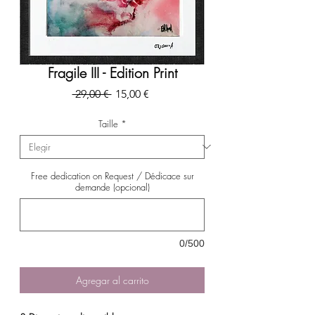
Fragile III - Edition Print
Precio
Precio
 29,00 € 
15,00 €
de
oferta
Taille
*
Free dedication on Request / Dédicace sur
demande (opcional)
0/500
Agregar al carrito