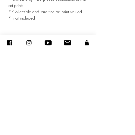
art prints
* Collectible and rare fine art print valued
* mat included
© ADAGP
©
2005-2020
- Sandra ENCAOUA - Todos los derechos reservados
ADAGP
-
contacto
-
sandraencaoua@gmail.com