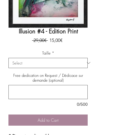
Illusion #4 - Edition Print
Regular
Sale
 29,00€ 
15,00€
Price
Price
Taille
*
Free dedication on Request / Dédicace sur
demande (optional)
0/500
Add to Cart