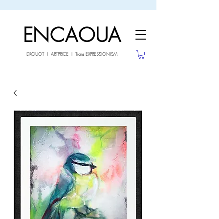
sale26
10% OFF withe the code
until 02.03.26
ENCAOUA
DROUOT I ARTPRICE I Trans EXPRESSIONISM