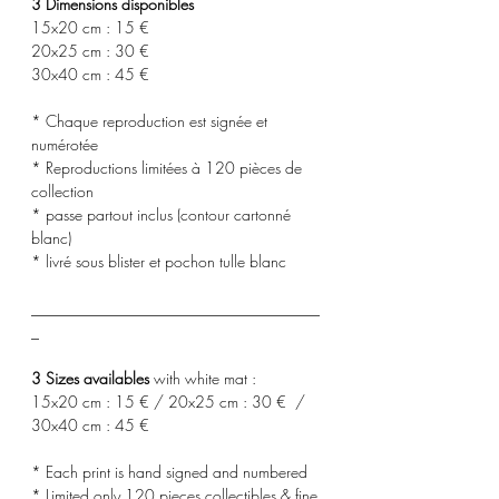
3 Dimensions disponibles
15x20 cm : 15 €
20x25 cm : 30 €
30x40 cm : 45 €
* Chaque reproduction est signée et
numérotée
* Reproductions limitées à 120 pièces de
collection
* passe partout inclus (contour cartonné
blanc)
* livré sous blister et pochon tulle blanc
_____________________________________
_
3 Sizes availables
with white mat :
15x20 cm : 15 € / 20x25 cm : 30 € /
30x40 cm : 45 €
* Each print is hand signed and numbered
* Limited only 120 pieces collectibles & fine