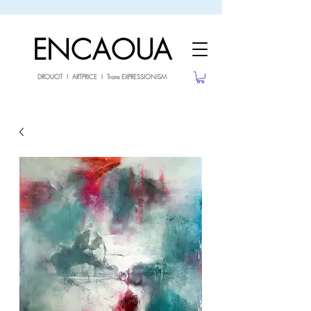
sale26
10% OFF withe the code
until 02.03.26
ENCAOUA
DROUOT I ARTPRICE I Trans EXPRESSIONISM