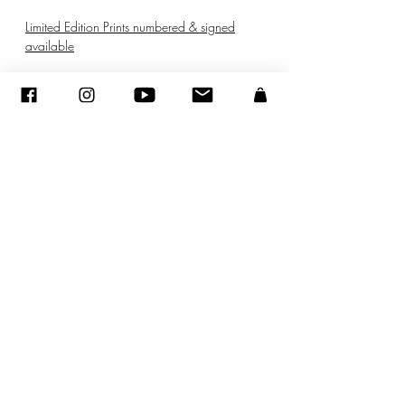
Limited Edition Prints numbered & signed
available
© ADAGP
©
2005-2020
- Sandra ENCAOUA - Todos los derechos reservados
ADAGP
-
contacto
-
sandraencaoua@gmail.com