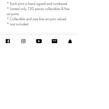
* Each print is hand signed and numbered
* Limited only 120 pieces collectibles & fine
art prints
* Collectible and rare fine art print valued
* mat included
© ADAGP
©
2005-2020
- Sandra ENCAOUA - Todos los derechos reservados
ADAGP
-
contacto
-
sandraencaoua@gmail.com