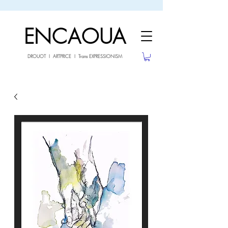
sale26
10% OFF withe the code
until 02.03.26
ENCAOUA
DROUOT I ARTPRICE I Trans EXPRESSIONISM