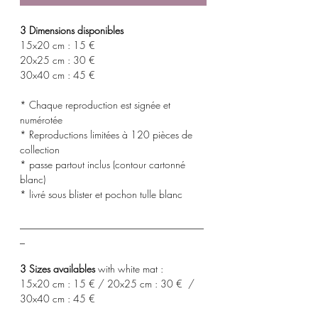
3 Dimensions disponibles
15x20 cm : 15 €
20x25 cm : 30 €
30x40 cm : 45 €
* Chaque reproduction est signée et
numérotée
* Reproductions limitées à 120 pièces de
collection
* passe partout inclus (contour cartonné
blanc)
* livré sous blister et pochon tulle blanc
_____________________________________
_
3 Sizes availables
with white mat :
15x20 cm : 15 € / 20x25 cm : 30 € /
30x40 cm : 45 €