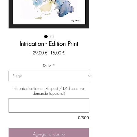
Intrication - Edition Print
Precio
Precio
 29,00 € 
15,00 €
de
oferta
Taille
*
Free dedication on Request / Dédicace sur
demande (opcional)
0/500
Agregar al carrito