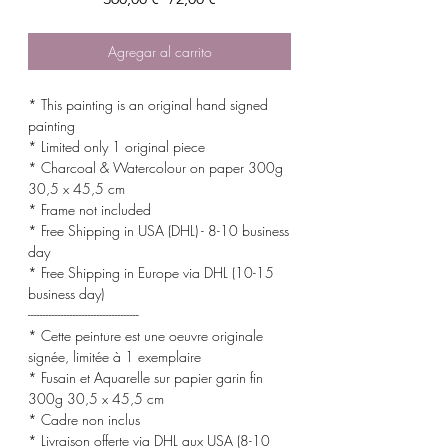
de
oferta
Agregar al carrito
* This painting is an original hand signed
painting
* Limited only 1 original piece
* Charcoal & Watercolour on paper 300g
30,5 x 45,5 cm
* Frame not included
* Free Shipping in USA (DHL) - 8-10 business
day
* Free Shipping in Europe via DHL (10-15
business day)
-------------------------------------
* Cette peinture est une oeuvre originale
signée, limitée à 1 exemplaire
* Fusain et Aquarelle sur papier garin fin
300g 30,5 x 45,5 cm
* Cadre non inclus
* Livraison offerte via DHL aux USA (8-10