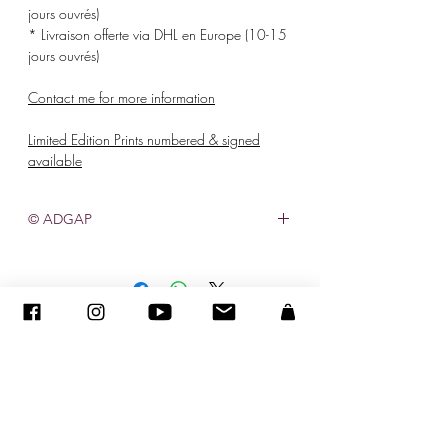
jours ouvrés)
* Livraison offerte via DHL en Europe (10-15
jours ouvrés)
Contact me for more information
Limited Edition Prints numbered & signed
available
© ADGAP
©
2005-2020
- Sandra ENCAOUA - Todos los derechos reservados
ADAGP
-
contacto
-
sandraencaoua@gmail.com