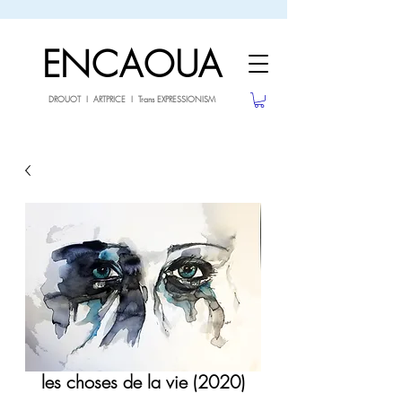
sale26
10% OFF withe the code
until 02.03.26
ENCAOUA
DROUOT I ARTPRICE I Trans EXPRESSIONISM
les choses de la vie (2020)