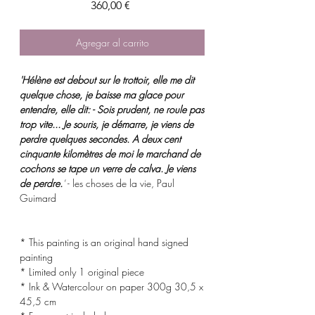
Precio
360,00 €
Agregar al carrito
'Hélène est debout sur le trottoir, elle me dit
quelque chose, je baisse ma glace pour
entendre, elle dit: - Sois prudent, ne roule pas
trop vite... Je souris, je démarre, je viens de
perdre quelques secondes. A deux cent
cinquante kilomètres de moi le marchand de
cochons se tape un verre de calva. Je viens
de perdre.
'
- les choses de la vie, Paul
Guimard
* This painting is an original hand signed
painting
* Limited only 1 original piece
* Ink & Watercolour on paper 300g 30,5 x
45,5 cm