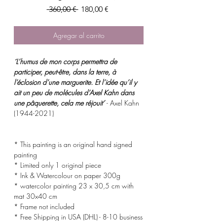
Precio
Precio
 360,00 € 
180,00 €
de
oferta
Agregar al carrito
´L’humus de mon corps permettra de
participer, peut-être, dans la terre, à
l’éclosion d’une marguerite. Et l’idée qu’il y
ait un peu de molécules d’Axel Kahn dans
une pâquerette, cela me réjouit’
- Axel Kahn
(1944-2021)
* This painting is an original hand signed
painting
* Limited only 1 original piece
* Ink & Watercolour on paper 300g
* watercolor painting 23 x 30,5 cm with
mat 30x40 cm
* Frame not included
* Free Shipping in USA (DHL) - 8-10 business