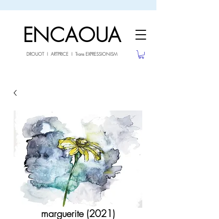
sale26
10% OFF withe the code
until 02.03.26
ENCAOUA
DROUOT I ARTPRICE I Trans EXPRESSIONISM
marguerite (2021)