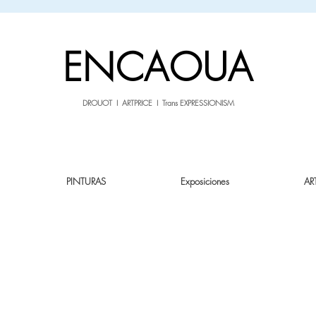
sale26
10% OFF withe the code
until 02.03.26
ENCAOUA
DROUOT I ARTPRICE I Trans EXPRESSIONISM
PINTURAS
Exposiciones
AR