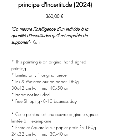
principe d'Incertitude (2024)
Precio
360,00 €
'On mesure l'intelligence d'un individu à la
quantité d'incertitudes qu'il est capable de
supporter'
- Kant
* This painting is an original hand signed
painting
* Limited only 1 original piece
* Ink & Watercolour on paper 180g
30x42 cm (with mat 40x50 cm)
* Frame not included
* Free Shipping - 8-10 business day
-------------------------------------
* Cette peinture est une oeuvre originale signée,
limitée à 1 exemplaire
* Encre et Aquarelle sur papier grain fin 180g
24x32 cm (with mat 30x40 cm)