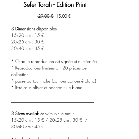
Sefer Torah - Edition Print
Precio
Precio
 29,00 € 
15,00 €
de
oferta
3 Dimensions disponibles
15x20 cm : 15 €
20x25 cm : 30 €
30x40 cm : 45 €
* Chaque reproduction est signée et numérotée
* Reproductions limitées à 120 pièces de
collection
* passe partout inclus (contour cartonné blanc)
* livré sous blister et pochon tulle blanc
______________________________________
3 Sizes availables
with white mat :
15x20 cm : 15 € / 20x25 cm : 30 € /
30x40 cm : 45 €