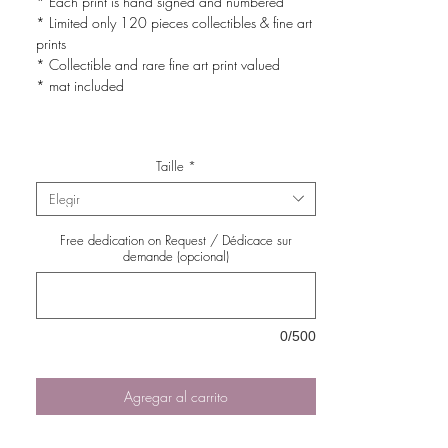
* Each print is hand signed and numbered
* Limited only 120 pieces collectibles & fine art
prints
* Collectible and rare fine art print valued
* mat included
Taille
*
Elegir
Free dedication on Request / Dédicace sur
demande (opcional)
0/500
Agregar al carrito