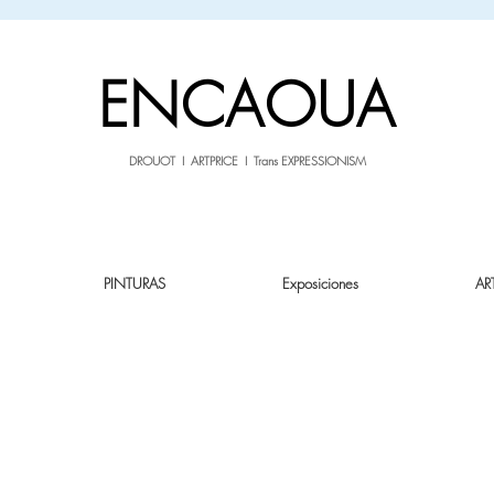
sale26
10% OFF withe the code
until 02.03.26
ENCAOUA
DROUOT I ARTPRICE I Trans EXPRESSIONISM
PINTURAS
Exposiciones
AR