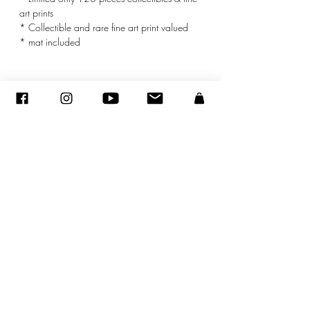
art prints
* Collectible and rare fine art print valued
* mat included
© ADAGP
©
2005-2020
- Sandra ENCAOUA - Todos los derechos reservados
ADAGP
-
contacto
-
sandraencaoua@gmail.com