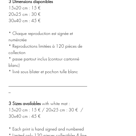
3 Dimensions disponibles
15x20 cm : 15 €
20x25 cm : 30 €
30x40 cm : 45 €
* Chaque reproduction est signée et
numérotée
* Reproductions limitées à 120 pièces de
collection
* passe partout inclus (contour cartonné
blanc)
* livré sous blister et pochon tulle blanc
_____________________________________
_
3 Sizes availables
with white mat :
15x20 cm : 15 € / 20x25 cm : 30 € /
30x40 cm : 45 €
* Each print is hand signed and numbered
* Limited only 120 pieces collectibles & fine