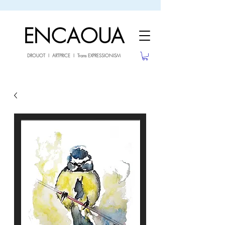
sale26
10% OFF withe the code
until 02.03.26
ENCAOUA
DROUOT I ARTPRICE I Trans EXPRESSIONISM