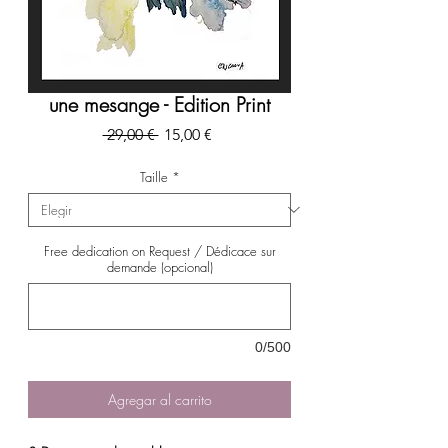
une mesange - Edition Print
Precio
Precio
 29,00 € 
15,00 €
de
oferta
Taille
*
Free dedication on Request / Dédicace sur
demande (opcional)
0/500
Agregar al carrito