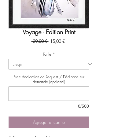
Voyage - Edition Print
Precio
Precio
 29,00 € 
15,00 €
de
oferta
Taille
*
Free dedication on Request / Dédicace sur
demande (opcional)
0/500
Agregar al carrito