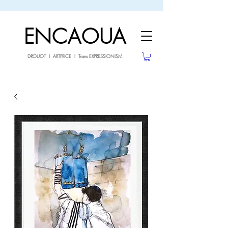
sale26
10% OFF withe the code
until 02.03.26
ENCAOUA
DROUOT I ARTPRICE I Trans EXPRESSIONISM