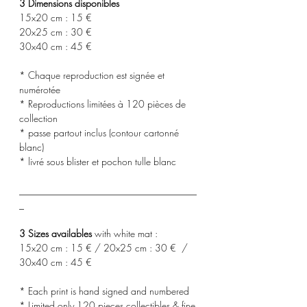
3 Dimensions disponibles
15x20 cm : 15 €
20x25 cm : 30 €
30x40 cm : 45 €
* Chaque reproduction est signée et
numérotée
* Reproductions limitées à 120 pièces de
collection
* passe partout inclus (contour cartonné
blanc)
* livré sous blister et pochon tulle blanc
_____________________________________
_
3 Sizes availables
with white mat :
15x20 cm : 15 € / 20x25 cm : 30 € /
30x40 cm : 45 €
* Each print is hand signed and numbered
* Limited only 120 pieces collectibles & fine