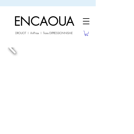
sale26
-10% avec le code
jusqu'au 3.02.26
ENCAOUA
DROUOT I ArtPrice I Trans EXPRESSIONNISME