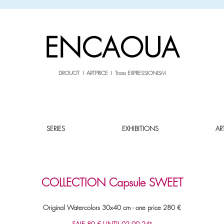
sale26
10% OFF withe the code
until 02.03.26
ENCAOUA
DROUOT I ARTPRICE I Trans EXPRESSIONISM
SERIES
EXHIBITIONS
AR
COLLECTION Capsule SWEET
Original Watercolors 30x40 cm - one pri
ce 280 €
SALE
80 € UNTIL 02.09.24