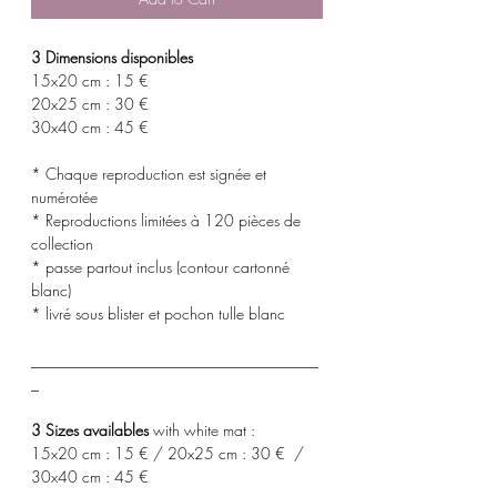
3 Dimensions disponibles
15x20 cm : 15 €
20x25 cm : 30 €
30x40 cm : 45 €
* Chaque reproduction est signée et
numérotée
* Reproductions limitées à 120 pièces de
collection
* passe partout inclus (contour cartonné
blanc)
* livré sous blister et pochon tulle blanc
_____________________________________
_
3 Sizes availables
with white mat :
15x20 cm : 15 € / 20x25 cm : 30 € /
30x40 cm : 45 €