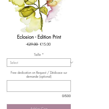
Eclosion - Edition Print
Regular
Sale
 €29.00 
€15.00
Price
Price
Taille
*
Free dedication on Request / Dédicace sur
demande (optional)
0/500
Add to Cart