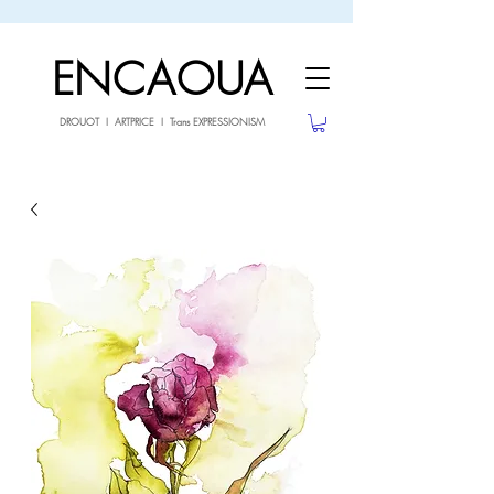
sale26
10% OFF withe the code
until 02.03.26
ENCAOUA
DROUOT I ARTPRICE I Trans EXPRESSIONISM