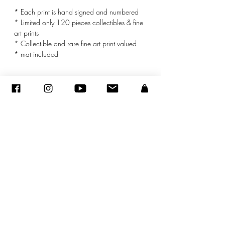
* Each print is hand signed and numbered
* Limited only 120 pieces collectibles & fine
art prints
* Collectible and rare fine art print valued
* mat included
© ADAGP
©
2005-2027
-
Creation Sandra ENCAOUA BERRIH
-
Contact
- MDA #41107 - All rights reserved
ADAGP
-
CV
-
sandraencaoua@gmail.com