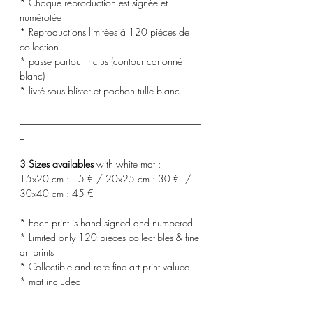
* Chaque reproduction est signée et
numérotée
* Reproductions limitées à 120 pièces de
collection
* passe partout inclus (contour cartonné
blanc)
* livré sous blister et pochon tulle blanc
_____________________________________
_
3 Sizes availables
with white mat :
15x20 cm : 15 € / 20x25 cm : 30 € /
30x40 cm : 45 €
* Each print is hand signed and numbered
* Limited only 120 pieces collectibles & fine
art prints
* Collectible and rare fine art print valued
* mat included