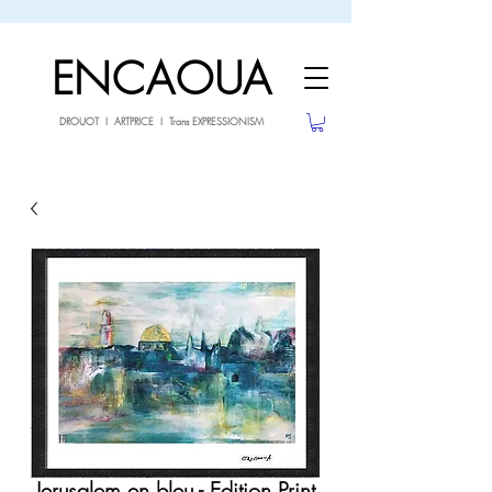
sale26
10% OFF withe the code
until 02.03.26
ENCAOUA
DROUOT I ARTPRICE I Trans EXPRESSIONISM
Jerusalem en bleu - Edition Print