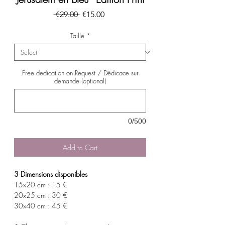
Regular
Sale
 €29.00 
€15.00
Price
Price
Taille
*
Free dedication on Request / Dédicace sur
demande (optional)
0/500
Add to Cart
3 Dimensions disponibles
15x20 cm : 15 €
20x25 cm : 30 €
30x40 cm : 45 €