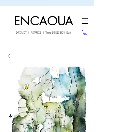
sale26
10% OFF withe the code
until 02.03.26
ENCAOUA
DROUOT I ARTPRICE I Trans EXPRESSIONISM