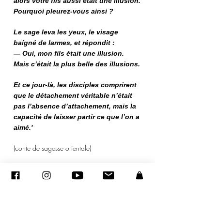
alors votre fils aussi était une illusion.
Pourquoi pleurez-vous ainsi ?
Le sage leva les yeux, le visage
baigné de larmes, et répondit :
— Oui, mon fils était une illusion.
Mais c’était la plus belle des illusions.
Et ce jour-là, les disciples comprirent
que le détachement véritable n’était
pas l’absence d’attachement, mais la
capacité de laisser partir ce que l’on a
aimé.'
(conte de sagesse orientale)
* Cette peinture est une oeuvre originale
signée, limitée à 1 exemplaire
* Encre et Aquarelle sur papier grain fin
180g with mat 30x40 cm)