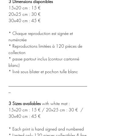
3 Dimensions disponibles
15x20 cm : 15 €
20x25 cm : 30 €
30x40 cm : 45 €
* Chaque reproduction est signée et
numérotée
* Reproductions limitées à 120 pièces de
collection
* passe partout inclus (contour cartonné
blanc)
* livré sous blister et pochon tulle blanc
_____________________________________
_
3 Sizes availables
with white mat :
15x20 cm : 15 € / 20x25 cm : 30 € /
30x40 cm : 45 €
* Each print is hand signed and numbered
* Limited only 120 pieces collectibles & fine