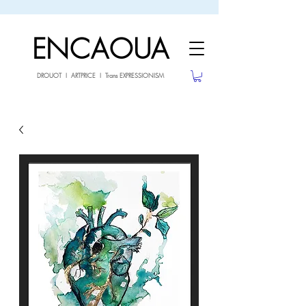
sale26
10% OFF withe the code
until 02.03.26
ENCAOUA
DROUOT I ARTPRICE I Trans EXPRESSIONISM