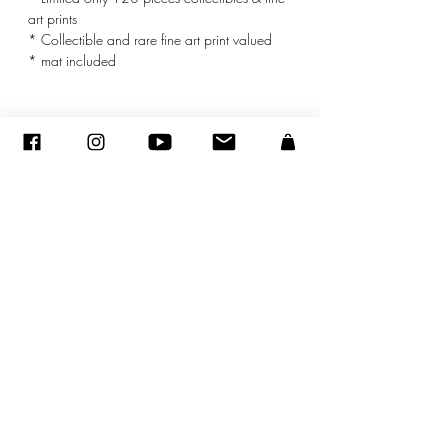
art prints
* Collectible and rare fine art print valued
* mat included
© ADAGP
©
2005-2027
-
Creation Sandra ENCAOUA BERRIH
-
Contact
- MDA #41107 - All rights reserved
ADAGP
-
CV
-
sandraencaoua@gmail.com