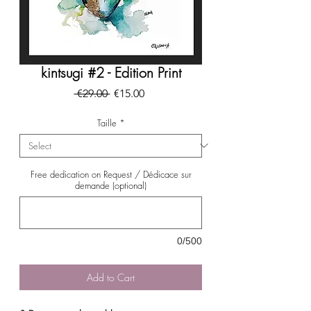
kintsugi #2 - Edition Print
Regular
Sale
 €29.00 
€15.00
Price
Price
Taille
*
Free dedication on Request / Dédicace sur
demande (optional)
0/500
Add to Cart