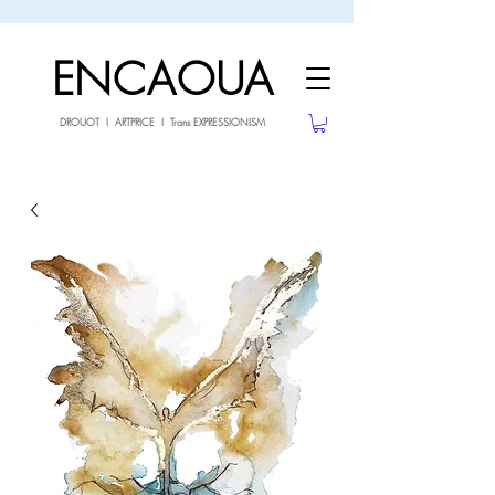
sale26
10% OFF withe the code
until 02.03.26
ENCAOUA
DROUOT I ARTPRICE I Trans EXPRESSIONISM