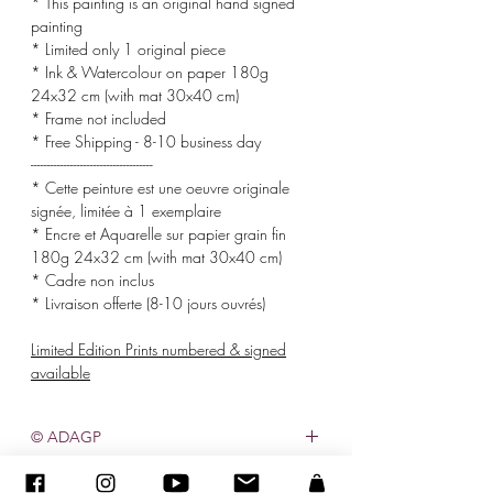
* This painting is an original hand signed
painting
* Limited only 1 original piece
* Ink & Watercolour on paper 180g
24x32 cm (with mat 30x40 cm)
* Frame not included
* Free Shipping - 8-10 business day
-------------------------------------
* Cette peinture est une oeuvre originale
signée, limitée à 1 exemplaire
* Encre et Aquarelle sur papier grain fin
180g 24x32 cm (with mat 30x40 cm)
* Cadre non inclus
* Livraison offerte (8-10 jours ouvrés)
Limited Edition Prints numbered & signed
available
© ADAGP