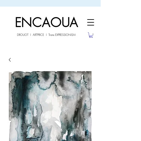
sale26
10% OFF withe the code
until 02.03.26
ENCAOUA
DROUOT I ARTPRICE I Trans EXPRESSIONISM