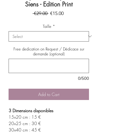
Siens - Edition Print
Regular
Sale
 €29.00 
€15.00
Price
Price
Taille
*
Free dedication on Request / Dédicace sur
demande (optional)
0/500
Add to Cart
3 Dimensions disponibles
15x20 cm : 15 €
20x25 cm : 30 €
30x40 cm : 45 €