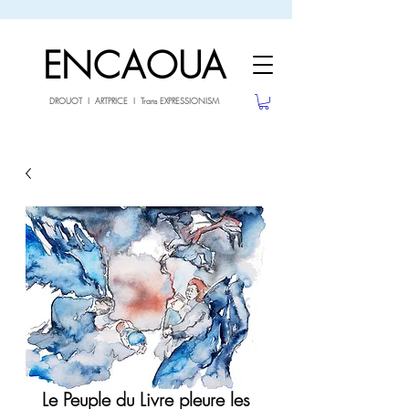
sale26
10% OFF withe the code
until 02.03.26
ENCAOUA
DROUOT I ARTPRICE I Trans EXPRESSIONISM
Le Peuple du Livre pleure les