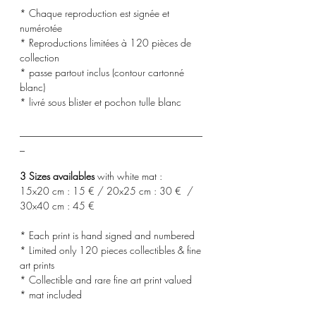
* Chaque reproduction est signée et
numérotée
* Reproductions limitées à 120 pièces de
collection
* passe partout inclus (contour cartonné
blanc)
* livré sous blister et pochon tulle blanc
_____________________________________
_
3 Sizes availables
with white mat :
15x20 cm : 15 € / 20x25 cm : 30 € /
30x40 cm : 45 €
* Each print is hand signed and numbered
* Limited only 120 pieces collectibles & fine
art prints
* Collectible and rare fine art print valued
* mat included