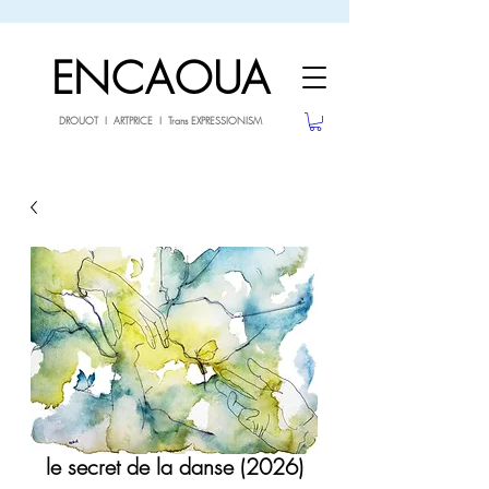
sale26
10% OFF withe the code
until 02.03.26
ENCAOUA
DROUOT I ARTPRICE I Trans EXPRESSIONISM
le secret de la danse (2026)