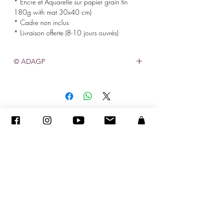
* Encre et Aquarelle sur papier grain fin
180g with mat 30x40 cm)
* Cadre non inclus
* Livraison offerte (8-10 jours ouvrés)
© ADAGP
©
2005-2027
-
Creation Sandra ENCAOUA BERRIH
-
Contact
- MDA #41107 - All rights reserved
ADAGP
-
CV
-
sandraencaoua@gmail.com