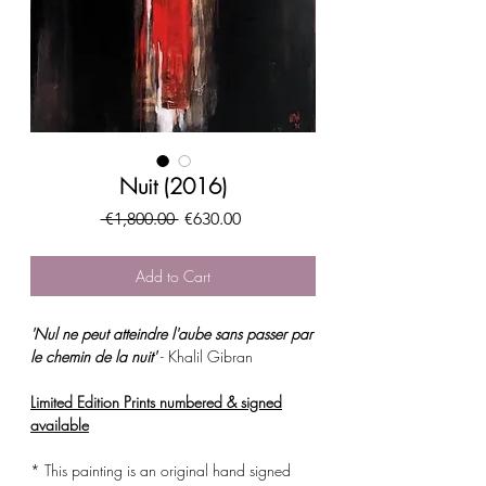
Nuit (2016)
Regular
Sale
 €1,800.00 
€630.00
Price
Price
Add to Cart
'Nul ne peut atteindre l'aube sans passer par
le chemin de la nuit'
- Khalil Gibran
Limited Edition Prints numbered & signed
available
* This painting is an original hand signed