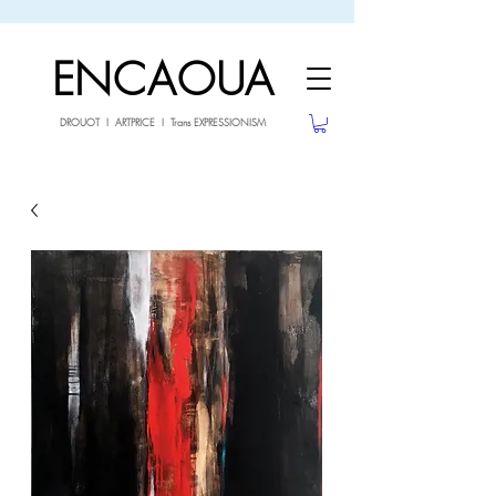
sale26
10% OFF withe the code
until 02.03.26
ENCAOUA
DROUOT I ARTPRICE I Trans EXPRESSIONISM