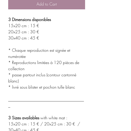
Add to Cart
3 Dimensions disponibles
15x20 cm : 15 €
20x25 cm : 30 €
30x40 cm : 45 €
* Chaque reproduction est signée et
numérotée
* Reproductions limitées à 120 pièces de
collection
* passe partout inclus (contour cartonné
blanc)
* livré sous blister et pochon tulle blanc
_____________________________________
_
3 Sizes availables
with white mat :
15x20 cm : 15 € / 20x25 cm : 30 € /
30x40 cm : 45 €