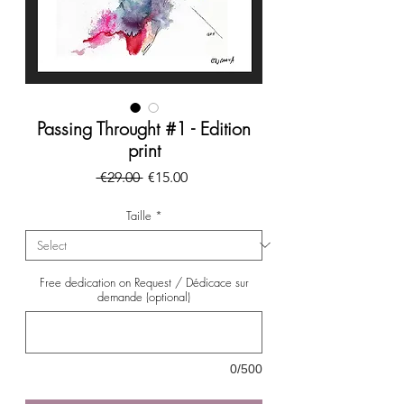
Passing Throught #1 - Edition
print
Regular
Sale
 €29.00 
€15.00
Price
Price
Taille
*
Free dedication on Request / Dédicace sur
demande (optional)
0/500