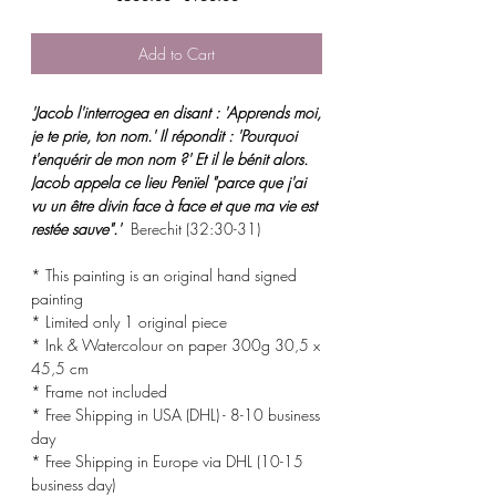
Price
Price
Add to Cart
'Jacob l'interrogea en disant : 'Apprends moi,
je te prie, ton nom.' Il répondit : 'Pourquoi
t'enquérir de mon nom ?' Et il le bénit alors.
Jacob appela ce lieu Penïel "parce que j'ai
vu un être divin face à face et que ma vie est
restée sauve".'
Berechit (32:30-31)
* This painting is an original hand signed
painting
* Limited only 1 original piece
* Ink & Watercolour on paper 300g 30,5 x
45,5 cm
* Frame not included
* Free Shipping in USA (DHL) - 8-10 business
day
* Free Shipping in Europe via DHL (10-15
business day)