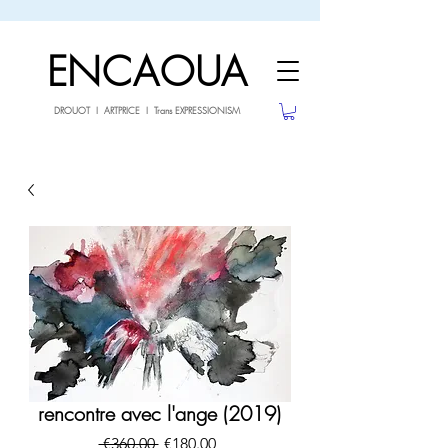
sale26
10% OFF withe the code
until 02.03.26
ENCAOUA
DROUOT I ARTPRICE I Trans EXPRESSIONISM
rencontre avec l'ange (2019)
Regular
Sale
 €360.00 
€180.00