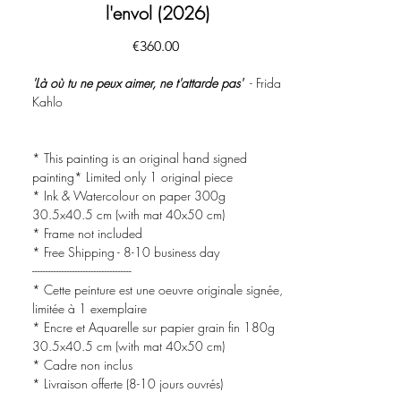
l'envol (2026)
Price
€360.00
'Là où tu ne peux aimer, ne t'attarde pas'
- Frida
Kahlo
* This painting is an original hand signed
painting* Limited only 1 original piece
* Ink & Watercolour on paper 300g
30.5x40.5 cm (with mat 40x50 cm)
* Frame not included
* Free Shipping - 8-10 business day
-------------------------------------
* Cette peinture est une oeuvre originale signée,
limitée à 1 exemplaire
* Encre et Aquarelle sur papier grain fin 180g
30.5x40.5 cm (with mat 40x50 cm)
* Cadre non inclus
* Livraison offerte (8-10 jours ouvrés)