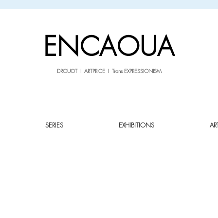
sale26
10% OFF withe the code
until 02.03.26
ENCAOUA
DROUOT I ARTPRICE I Trans EXPRESSIONISM
SERIES
EXHIBITIONS
AR