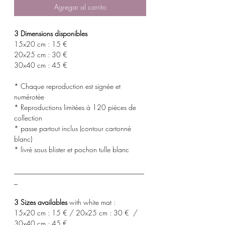
Agregar al carrito
3 Dimensions disponibles
15x20 cm : 15 €
20x25 cm : 30 €
30x40 cm : 45 €
* Chaque reproduction est signée et
numérotée
* Reproductions limitées à 120 pièces de
collection
* passe partout inclus (contour cartonné
blanc)
* livré sous blister et pochon tulle blanc
_____________________________________
_
3 Sizes availables
with white mat :
15x20 cm : 15 € / 20x25 cm : 30 € /
30x40 cm : 45 €