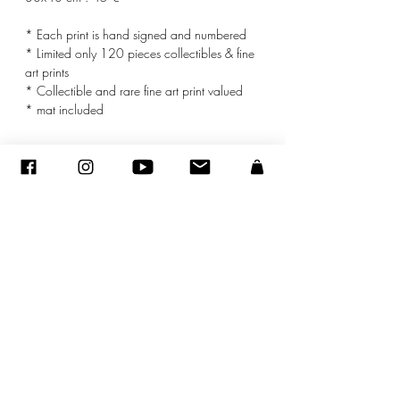
* Each print is hand signed and numbered
* Limited only 120 pieces collectibles & fine
art prints
* Collectible and rare fine art print valued
* mat included
© ADAGP
©
2005-2020
- Sandra ENCAOUA - Todos los derechos reservados
ADAGP
-
contacto
-
sandraencaoua@gmail.com