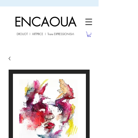
sale26
10% OFF withe the code
until 02.03.26
ENCAOUA
DROUOT I ARTPRICE I Trans EXPRESSIONISM