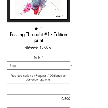
Passing Throught #1 - Edition
print
Precio
Precio
 29,00 € 
15,00 €
de
oferta
Taille
*
Free dedication on Request / Dédicace sur
demande (opcional)
0/500