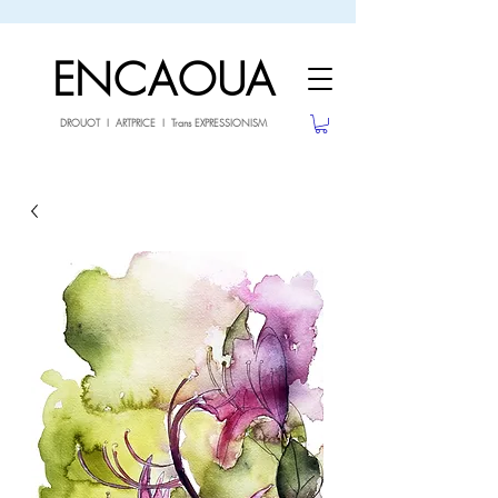
sale26
10% OFF withe the code
until 02.03.26
ENCAOUA
DROUOT I ARTPRICE I Trans EXPRESSIONISM