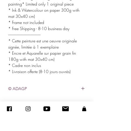
painting* Limited only 1 original piece
* Ink & Watercolour on paper 300g with
mat 30x40 cm)
* Frame not included
* Free Shipping - 8-10 business day
-------------------------------------
* Cette peinture est une oeuvre originale
signée, limitée à 1 exemplaire
* Encre et Aquarelle sur papier grain fin
180g with mat 30x40 cm)
* Cadre non inclus
* Livraison offerte (8-10 jours ouvrés)
© ADAGP
©
2005-2027
-
Creation Sandra ENCAOUA BERRIH
-
Contact
- MDA #41107 - All rights reserved
ADAGP
-
CV
-
sandraencaoua@gmail.com